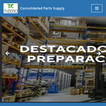
Consolidated Parts Supply
Skip
to
content