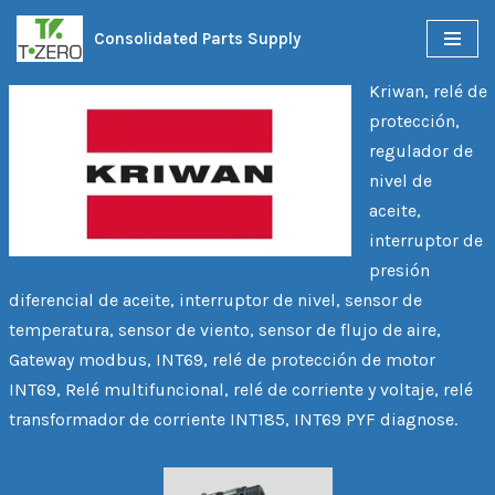
KRIWAN
Consolidated Parts Supply
Skip
to
Kriwan, relé de
content
protección,
regulador de
nivel de
aceite,
interruptor de
presión
diferencial de aceite, interruptor de nivel, sensor de
temperatura, sensor de viento, sensor de flujo de aire,
Gateway modbus, INT69, relé de protección de motor
INT69, Relé multifuncional, relé de corriente y voltaje, relé
transformador de corriente INT185, INT69 PYF diagnose.